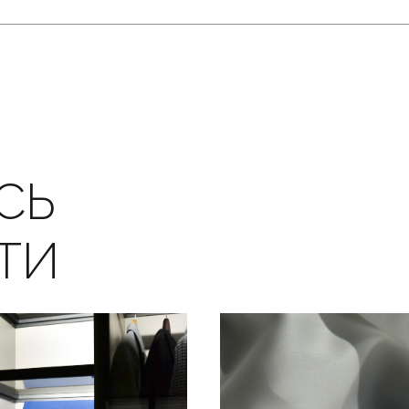
СЬ
ТИ