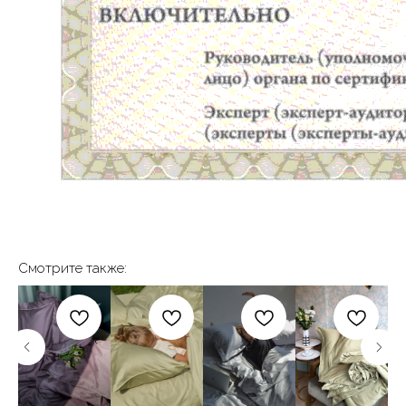
авторское постельное белье
perfera@bk.ru
perfera_ru
Смотрите также:
КАТАЛОГ
ПОКУПАТЕЛЯМ
Сатин
О нас
Premium сатин
Доставка и оплата
Тенсель
Индивидуальный пошив
Страйп сатин
Публичная оферта