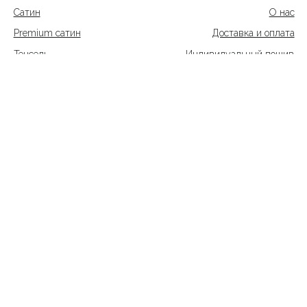
Premium сатин
Сатин
Тенсель
Страйп сатин
Пледы из муслина
Наличие