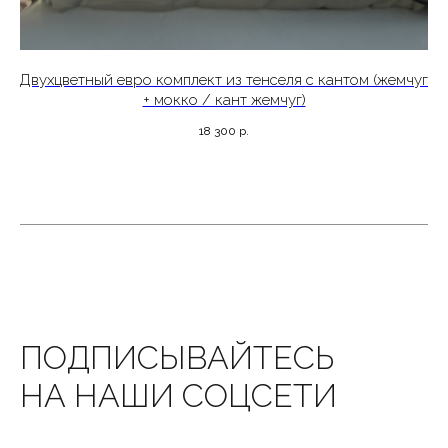
авторское постельное белье
 с
Двухцветный евро комплект из тенселя с кантом (жемчуг
perfera@bk.ru
+ мокко / кант жемчуг)
perfera_ru
18 300
р.
КАТАЛОГ
ПОКУПАТЕЛЯМ
Сатин
О нас
Premium сатин
Доставка и оплата
Тенсель
Индивидуальный пошив
Страйп сатин
Публичная оферта
Пледы из муслина
Политика данных
Коллаборация
Контакты
*Meta, признана экстремистской
Все права защищены © 2025
организацией в России